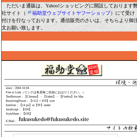
ただいま通販は、Yahoo!ショッピングに開設しております
社サイト（
福助堂ウェブサイトヤフーショップ
）にて受け
付けを行なっております。通信販売のさいは、そちらより御
文お願い致します。
since：2004.10.04
Free to Link（リンクは各頁毎ご自由におはりください。）
TestBrowser：【Chrome】・【Safari】・【Firefox】for Mac
ResolvingPower：【1152 × 870】over
fontSize：【14 px】or【中】under
JavaScript：【ON】
StyleSheet：【ON】
E-Mail：